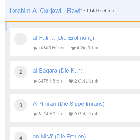
Ibrahim Al-Qarjawi - Rawh
/
114
Recitator
al-Fātiha (Die Eröffnung)
1
10305
Hören
4
Gefällt mir
al-Baqara (Die Kuh)
2
6475
Hören
2
Gefällt mir
Āl ʿImrān (Die Sippe Imrans)
3
3124
Hören
0
Gefällt mir
an-Nisā' (Die Frauen)
4