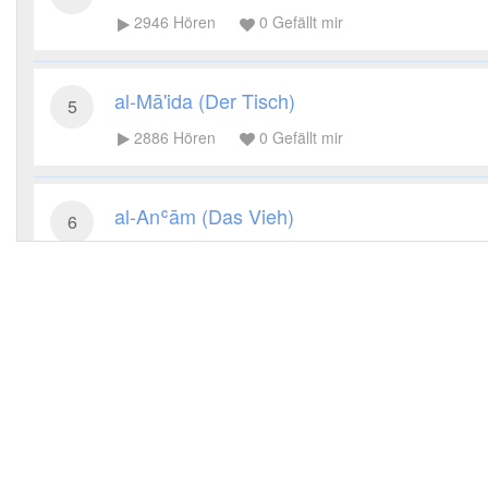
2946
Hören
0
Gefällt mir
al-Mā'ida (Der Tisch)
5
2886
Hören
0
Gefällt mir
al-Anʿām (Das Vieh)
6
2783
Hören
0
Gefällt mir
al-Aʿrāf (Die Höhen)
7
2617
Hören
0
Gefällt mir
al-Anfāl (Die Beute)
8
2849
Hören
0
Gefällt mir