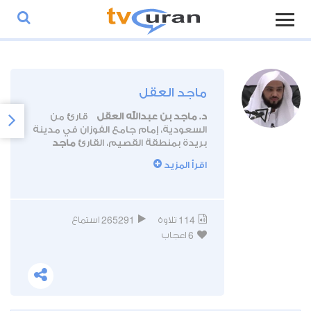
ماجد العقل
‏د. ماجد بن ‏عبدالله العقل
قارئ من
السعودية، إمام جامع الفوزان في مدينة
بريدة بمنطقة القصيم، القارئ
ماجد
العقل
حاصل على إجازة بقراءة الإمام
اقرأ المزيد
عاصم كما حصل على دكتوراه في السنة
وعلومها من جامعة الملك سعود
بالرياض. ويعمل أستاذا للسنة وعلومها
بجامعة القصيم.
265291
114
تلاوة
استماع
6
اعجاب