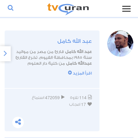
عبد الله كامل
عبد الله كامل
قارئ من مصر من مواليد
سنة 1985 بمحافظة الفيوم، تخرج القارئ
عبدالله كامل
من كلية دار العلوم
بجامعة الفيوم. كما شارك
عبد الله
اقرأ المزيد
كامل
في تقديم برامج دينية على بعض
القنوات الفضائية.
472059
114
تلاوة
استماع
17
اعجاب