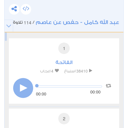
عبد الله كامل - حفص عن عاصم
114
/
تلاوة
1
الفاتحة
4
38410
استماع
اعجاب
00:00
00:00
2