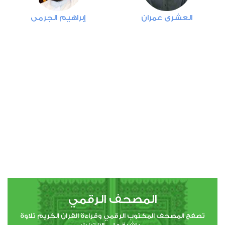
4
العشري عمران
إبراهيم الجرمي
النساء
0
8948
استماع
اعجاب
00:00
00:00
5
المائدة
1
7531
استماع
اعجاب
المصحف الرقمي
00:00
00:00
تصفح المصحف المكتوب الرقمي وقراءة القران الكريم تلاوة