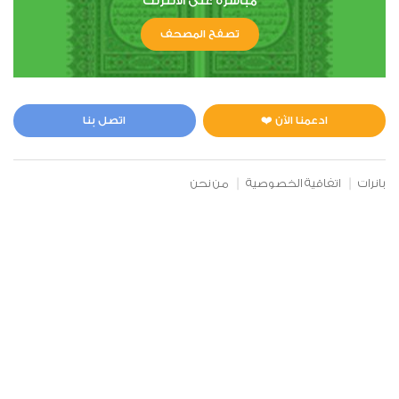
مباشرة على الانترنت
تصفح المصحف
6
الأنعام
0
6255
استماع
اعجاب
ادعمنا الآن ❤️
اتصل بنا
بانرات
اتفاقية الخصوصية
من نحن
00:00
00:00
7
الأعراف
1
6430
استماع
اعجاب