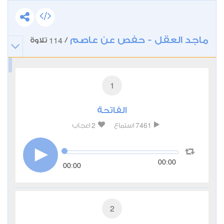
ماجد العقل - حفص عن عاصم
114
/
تلاوة
1
الفاتحة
2
7461
استماع
اعجاب
00:00
00:00
2