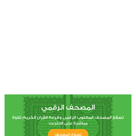
النساء
0
6733
استماع
اعجاب
00:00
00:00
5
المائدة
1
6558
استماع
اعجاب
المصحف الرقمي
00:00
00:00
تصفح المصحف المكتوب الرقمي وقراءة القران الكريم تلاوة
مباشرة على الانترنت
6
تصفح المصحف