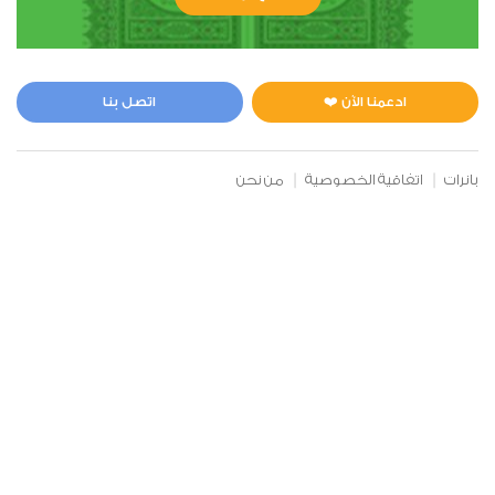
الأنعام
0
5038
استماع
اعجاب
ادعمنا الآن ❤️
اتصل بنا
00:00
00:00
بانرات
اتفاقية الخصوصية
من نحن
7
الأعراف
0
181962
استماع
اعجاب
00:00
00:00