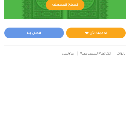
تصفح المصحف
6
الأنعام
2
8190
استماع
اعجاب
ادعمنا الآن ❤️
اتصل بنا
بانرات
اتفاقية الخصوصية
من نحن
00:00
00:00
7
الأعراف
0
8354
استماع
اعجاب
00:00
00:00