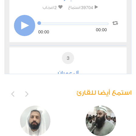
2
39704
استماع
اعجاب
00:00
00:00
3
آل عمران
1
13245
استماع
اعجاب
استمع أيضا للقارئ
00:00
00:00
4