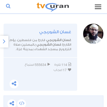
غسان الشوربجي
غسان الشوربجي
قارئ من فلسطين، يؤم
القارئ
غسان الشوربجي
بالمصلين صلاة
الترارويح مسجد الشهداء بمدينة غزة.
555634
114
تلاوة
استماع
17
اعجاب