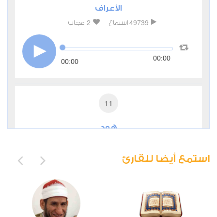
الأعراف
2
49739
استماع
اعجاب
00:00
00:00
11
هود
1
20402
استماع
اعجاب
استمع أيضا للقارئ
00:00
00:00