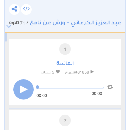
عبد العزيز الكرعاني - ورش عن نافع
71
/
تلاوة
1
الفاتحة
5
61858
استماع
اعجاب
00:00
00:00
7