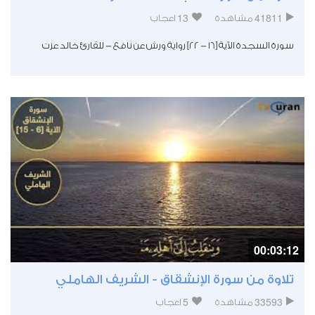
13
41811
مشاهدة
اعجاب
سورة السجدة الآية [16 - 22] رواية ورش عن نافع - للقارئ خالد عزت
00:03:12
تلاوة من سورة الإنشقاق - الشريف الهاملي
5
33593
مشاهدة
اعجاب