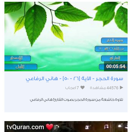
00:05:54
سورة الحجر - الآية [26 - 50] - هاني الرفاعي
7
44576
مشاهدة
اعجاب
تلاوة خاشعة من سورة الحجر بصوت القارئ هاني الرفاعي