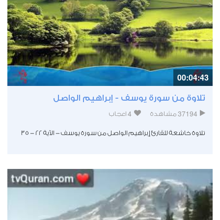
00:04:43
تلاوة من سورة يوسف - إبراهيم الواصل
4
37194
مشاهدة
اعجاب
تلاوة خاشعة للقارئ إبراهيم الواصل من سورة يوسف - الآية 22 - 35