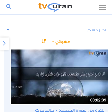
عشوائي
00:02:39
تلاوة من سورة السجدة - خالد عزت