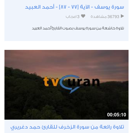
سورة يوسف - الآية [77 - 87] - أحمد العبيد
3
36793
مشاهدة
اعجاب
تلاوة خاشعة من سورة يوسف بصوت القارئ أحمد العبيد
00:05:10
تلاوة رائعة من سورة الزخرف للقارئ حمد دغريري