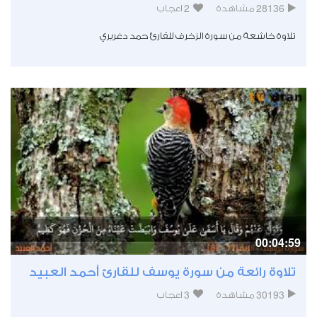
2
28136
مشاهدة
اعجاب
تلاوة خاشعة من سورة الزخرف للقارئ حمد دغريري
00:04:59
تلاوة رائعة من سورة يوسف للقارئ أحمد العبيد
3
30193
مشاهدة
اعجاب