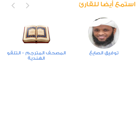
استمع أيضا للقارئ
4
النساء
0
3227
استماع
اعجاب
توفيق الصايغ
المصحف المترجم - التلقو
الهندية
00:00
00:00
5
المائدة
0
2897
استماع
اعجاب
00:00
00:00