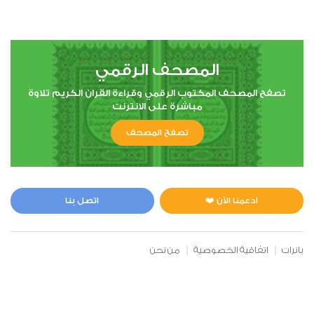
6
المصحف الرقمي
الأنعام
تصفح المصحف المكتوب الرقمي وقراءة القران الكريم تلاوة
مباشرة على الانترنت
0
2928
استماع
اعجاب
تصفح المصحف
00:00
00:00
ادعمنا الآن ❤️
اتصل بنا
7
بانرات
اتفاقية الخصوصية
من نحن
الأعراف
0
2840
استماع
اعجاب