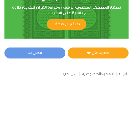
البلد
تصفح المصحف المكتوب الرقمي وقراءة القران الكريم تلاوة
مباشرة على الانترنت
0
12355
استماع
اعجاب
تصفح المصحف
00:00
00:00
ادعمنا الآن ❤️
اتصل بنا
91
بانرات
اتفاقية الخصوصية
من نحن
الشمس
0
12068
استماع
اعجاب
00:00
00:00