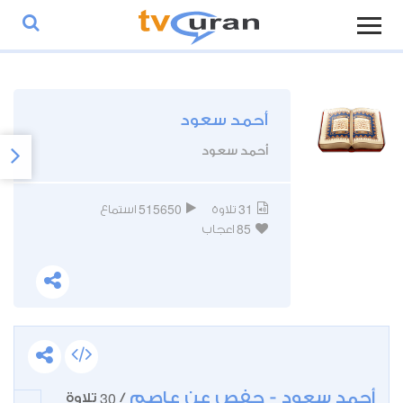
أحمد سعود
أحمد سعود
515650
31
تلاوة
استماع
85
اعجاب
أحمد سعود - حفص عن عاصم
30
/
تلاوة