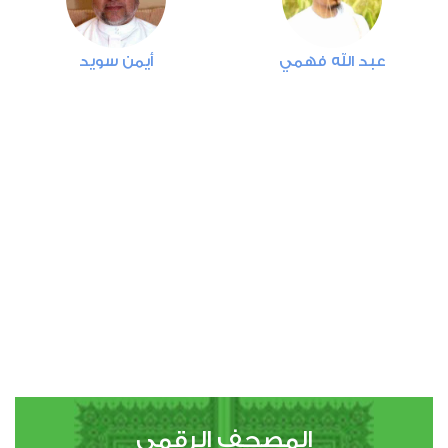
2
14793
استماع
اعجاب
عبد الله فهمي
أيمن سويد
00:00
00:00
89
الفجر
2
13641
استماع
اعجاب
00:00
00:00
90
المصحف الرقمي