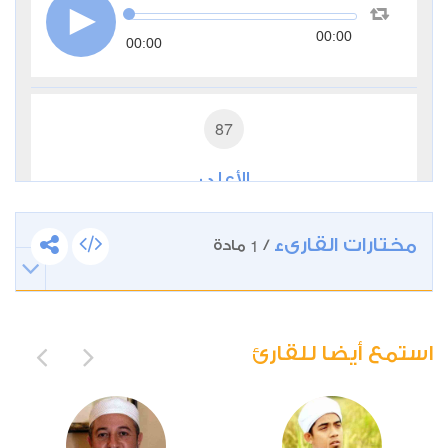
00:00
00:00
87
الأعلى
1
16544
استماع
اعجاب
مختارات القارىء
1
/
مادة
00:00
00:00
استمع أيضا للقارئ
88
الغاشية