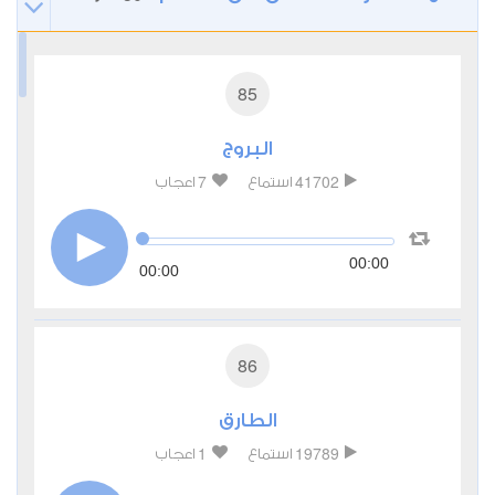
85
البروج
7
41702
استماع
اعجاب
00:00
00:00
86
الطارق
1
19789
استماع
اعجاب