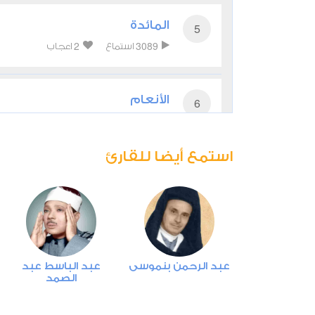
المائدة
5
2
3089
استماع
اعجاب
الأنعام
6
2
2967
استماع
اعجاب
استمع أيضا للقارئ
الأعراف
7
2
2751
استماع
اعجاب
الأنفال
8
عبد الكريم
عبد الرحمن بنموسى
عبد الباسط عبد
2
2828
استماع
اعجاب
الصمد