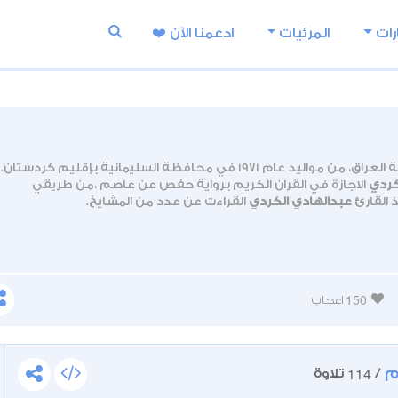
رات
المرئيات
ادعمنا اﻵن ❤️
اليد عام 1971 في محافظة السليمانية بإقليم كردستان.
كردي
الاجازة في القران الكريم برواية حفص عن عاصم ،من طريقي
 القارئ
عبدالهادي الكردي
القراءت عن عدد من المشايخ.
كردي
في عدد من الندوات العلمية بمصر والمغرب.
150
اعجاب
م
114
/
تلاوة