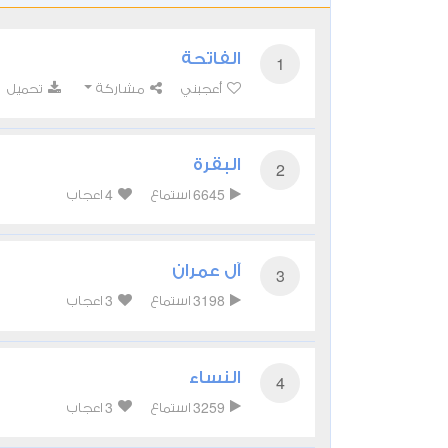
الفاتحة
1
أعجبني
مشاركة
تحميل
البقرة
2
4
6645
استماع
اعجاب
آل عمران
3
3
3198
استماع
اعجاب
النساء
4
3
3259
استماع
اعجاب