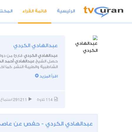
الرئيسية
قائمة القراء
المختا
عبدالهادي الكردي
عبدالهادي الكردي
قارئ من دولة العراق، من مو
حصل الشيخ
عبدالهادي أحمد ال
الشاطبية والطيبة النشر، كما اخذ
وقد شارك القارئ
عبدالهادي ال
اقرأ المزيد
291211
114
تلاوة
استماع
عبدالهادي الكردي - حفص عن عاص