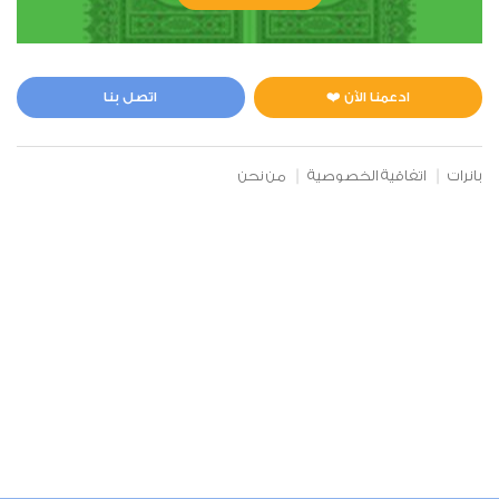
الأنعام
0
4181
استماع
اعجاب
ادعمنا الآن ❤️
اتصل بنا
00:00
00:00
بانرات
اتفاقية الخصوصية
من نحن
7
الأعراف
0
4073
استماع
اعجاب
00:00
00:00