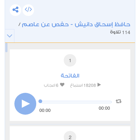
كاسيمباتشا-.
حافظ إسحاق دانيش - حفص عن عاصم
/
114
تلاوة
1
الفاتحة
6
18208
استماع
اعجاب
00:00
00:00
2