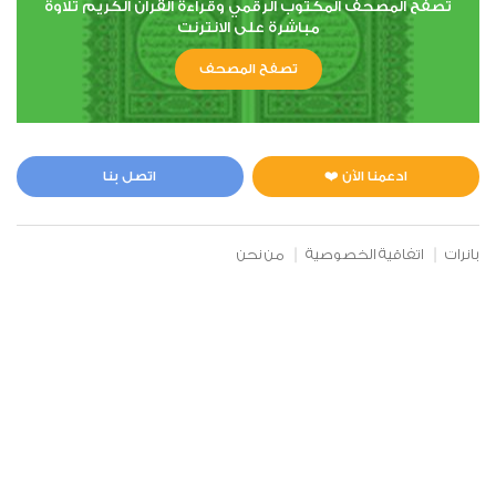
تصفح المصحف المكتوب الرقمي وقراءة القران الكريم تلاوة
مباشرة على الانترنت
تصفح المصحف
6
الأنعام
0
4593
استماع
اعجاب
ادعمنا الآن ❤️
اتصل بنا
بانرات
اتفاقية الخصوصية
من نحن
00:00
00:00
7
الأعراف
0
4536
استماع
اعجاب