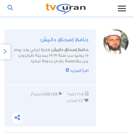
حافظ إسحاق دانيش
حافظ إسحاق دانيش
قارئ تركي ولد يوم
15 يونيو من سنة 1969 بمدينة طرابزون،
من مقاطعة بلابان بدولة تركيا.
اقرأ المزيد
درس تعليمه الإبتدائي في نفس البلدة
كما حفظ في تلك الأثناء القرآن الكريم
كاملا من خلال تتبعه لدورة تعليم تلاوة
وحفظ المصحف.
436128
114
تلاوة
استماع
13
حصل القارئ سنة 1991 على شهادة تعلم
اعجاب
اللغة العربية، ثم تخرج سنة 1993 إمام
وخطيب.
يعتبر القارئ حافظ إسحاق دانيش إمام
وخطيب مسجد -باشا بيوغلو