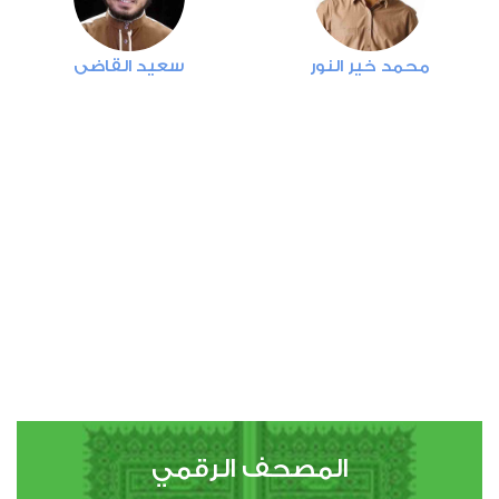
4
محمد خير النور
سعيد القاضي
النساء
1
5184
استماع
اعجاب
00:00
00:00
5
المائدة
0
4999
استماع
اعجاب
المصحف الرقمي
00:00
00:00