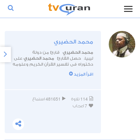
محمد الحضيري
محمد الحضيري
قارئ من دولة
ليبيا، حصل القارئ
محمد الحضيري
على
دكتوراه في تفسير القرآن الكريم وعلومه
من الجامعة الوطنية الماليزية، ويعمل
اقرأ المزيد
محمد الحضيري
أستاذ بجامعة سبها
الليبية.
481651
114
تلاوة
استماع
7
اعجاب