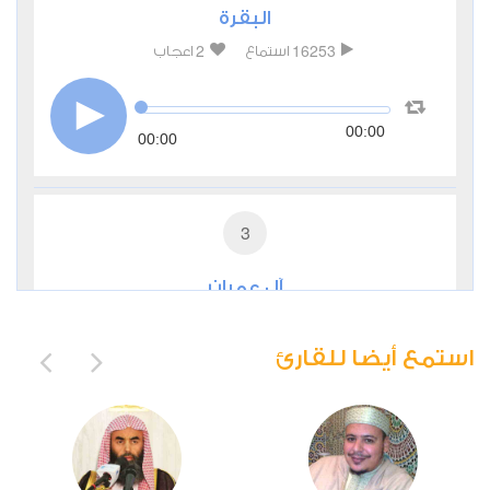
البقرة
2
16253
استماع
اعجاب
00:00
00:00
3
آل عمران
0
7689
استماع
اعجاب
استمع أيضا للقارئ
00:00
00:00