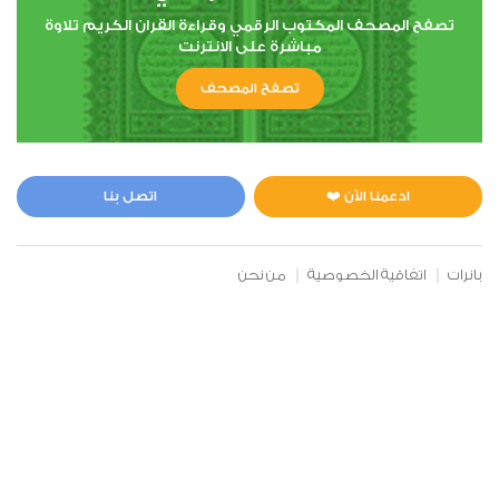
تصفح المصحف المكتوب الرقمي وقراءة القران الكريم تلاوة
مباشرة على الانترنت
6
تصفح المصحف
الأنعام
2
42771
استماع
اعجاب
ادعمنا الآن ❤️
اتصل بنا
00:00
00:00
بانرات
اتفاقية الخصوصية
من نحن
7
الأعراف
3
34736
استماع
اعجاب