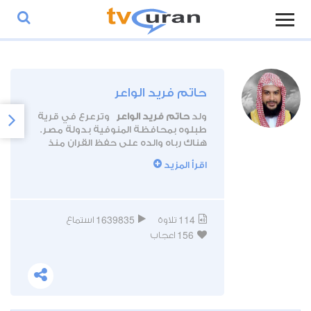
حاتم فريد الواعر
ولد
حاتم فريد الواعر
وترعرع في قرية
طبلوه بمحافظة المنوفية بدولة مصر.
هناك رباه والده على حفظ القران منذ
نعومة أظافره والذي كان يعمل محفظا
اقرأ المزيد
لكتاب الله.
ومن أجل إكمال دراسته الجامعية، انتقل
إلى مدينة القاهرة حيث التحق بكلية
1639835
114
تلاوة
استماع
التربية التابعة لجامعة الأزهر وكان
156
بالموازاة مع الدراسة يعمل بأحد المساجد.
اعجاب
بعد تخرجه، التحق الشيخ حاتم بمدينة
الإسكندرية من اجل إكمال دراسته قبل أن
يتفرغ إلى الإمامة والدعوة.
رغم صغر سنه، استطاع الشيخ حاتم فريد