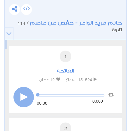
الواعر أن يكسب جماهيرية واسعة حيث
أصبح يشغل إمامة مسجد القائد إبراهيم
خلال شهر رمضان، بالإضافة إلى أنه إمام
وخطيب مسجد بلال بن رباح.
حاتم فريد الواعر - حفص عن عاصم
114
/
تلاوة
1
الفاتحة
12
151524
استماع
اعجاب
00:00
00:00
2