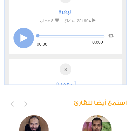
البقرة
8
221994
استماع
اعجاب
00:00
00:00
3
آل عمران
2
65087
استماع
اعجاب
استمع أيضا للقارئ
00:00
00:00