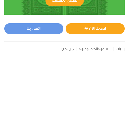
تصفح المصحف
28
القصص
0
6566
استماع
اعجاب
ادعمنا الآن ❤️
اتصل بنا
بانرات
اتفاقية الخصوصية
من نحن
00:00
00:00
29
العنكبوت
0
4880
استماع
اعجاب
00:00
00:00