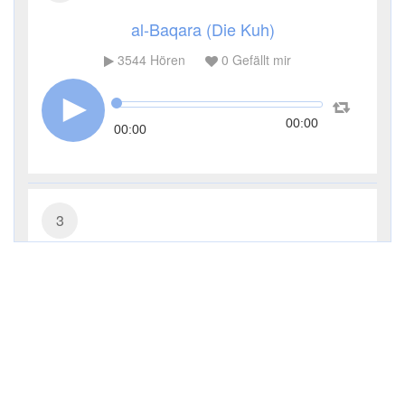
al-Baqara (Die Kuh)
3544
Hören
0
Gefällt mir
00:00
00:00
3
Āl ʿImrān (Die Sippe Imrans)
2770
Hören
0
Gefällt mir
00:00
00:00