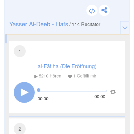
Yasser Al-Deeb - Hafs
/
114
Recitator
1
al-Fātiha (Die Eröffnung)
5216
Hören
1
Gefällt mir
00:00
00:00
2