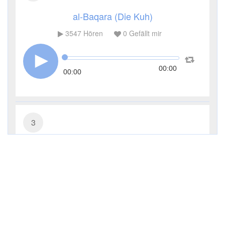
al-Baqara (Die Kuh)
3547
Hören
0
Gefällt mir
00:00
00:00
3
Āl ʿImrān (Die Sippe Imrans)
2773
Hören
0
Gefällt mir
00:00
00:00