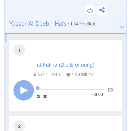
Yasser Al-Deeb - Hafs
/
114
Recitator
1
al-Fātiha (Die Eröffnung)
5217
Hören
1
Gefällt mir
00:00
00:00
2