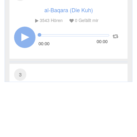
al-Baqara (Die Kuh)
3543
Hören
0
Gefällt mir
00:00
00:00
3
Āl ʿImrān (Die Sippe Imrans)
2769
Hören
0
Gefällt mir
00:00
00:00