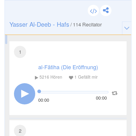
Yasser Al-Deeb - Hafs
/
114
Recitator
1
al-Fātiha (Die Eröffnung)
5216
Hören
1
Gefällt mir
00:00
00:00
2