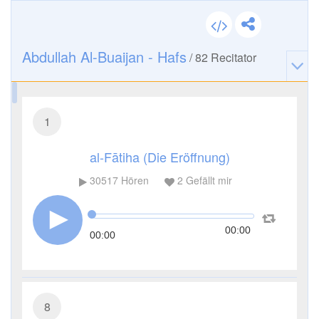
Abdullah Al-Buaijan - Hafs
/
82
Recitator
1
al-Fātiha (Die Eröffnung)
30517
Hören
2
Gefällt mir
00:00
00:00
8