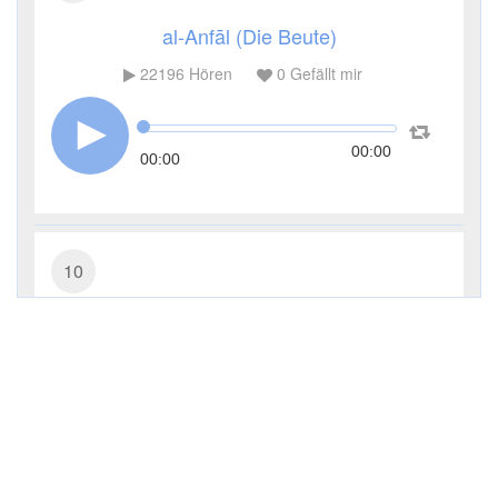
al-Anfāl (Die Beute)
22196
Hören
0
Gefällt mir
00:00
00:00
10
Yūnus (Jonas)
15604
Hören
0
Gefällt mir
00:00
00:00