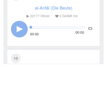
al-Anfāl (Die Beute)
22177
Hören
0
Gefällt mir
00:00
00:00
10
Yūnus (Jonas)
15596
Hören
0
Gefällt mir
00:00
00:00