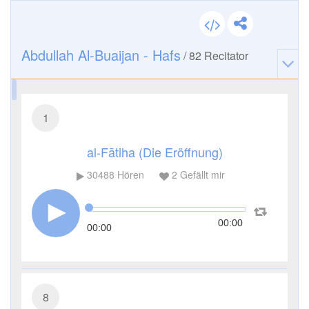
Abdullah Al-Buaijan - Hafs
/
82
Recitator
1
al-Fātiha (Die Eröffnung)
30488
Hören
2
Gefällt mir
00:00
00:00
8