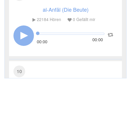
al-Anfāl (Die Beute)
22184
Hören
0
Gefällt mir
00:00
00:00
10
Yūnus (Jonas)
15596
Hören
0
Gefällt mir
00:00
00:00