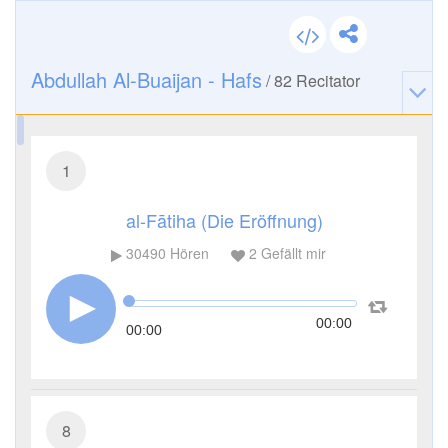
Abdullah Al-Buaijan - Hafs
/
82
Recitator
1
al-Fātiha (Die Eröffnung)
30490
Hören
2
Gefällt mir
00:00
00:00
8