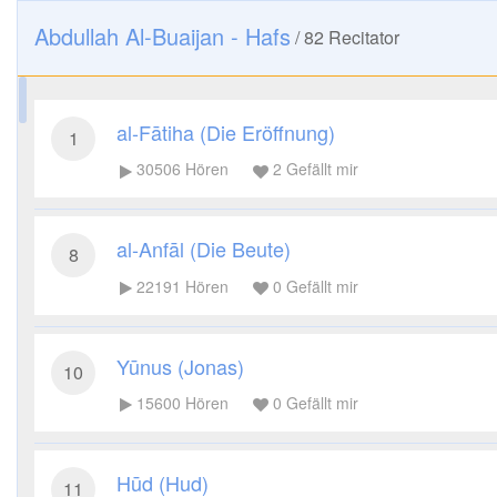
Abdullah Al-Buaijan - Hafs
/
82
Recitator
al-Fātiha (Die Eröffnung)
1
30506
Hören
2
Gefällt mir
al-Anfāl (Die Beute)
8
22191
Hören
0
Gefällt mir
Yūnus (Jonas)
10
15600
Hören
0
Gefällt mir
Hūd (Hud)
11