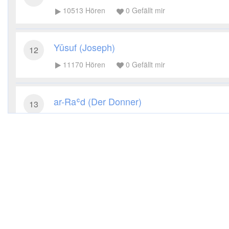
10513
Hören
0
Gefällt mir
Yūsuf (Joseph)
12
11170
Hören
0
Gefällt mir
ar-Raʿd (Der Donner)
13
9247
Hören
0
Gefällt mir
Ibrāhīm (Abraham)
14
7815
Hören
0
Gefällt mir
al-Hidschr (Das steinige Land)
15
7869
Hören
0
Gefällt mir