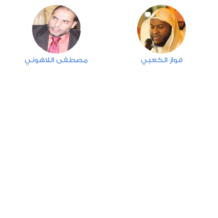
المائدة
0
6761
استماع
اعجاب
فواز الكعبي
مصطفى اللاهوني
00:00
00:00
8
الأنفال
4
27808
استماع
اعجاب
00:00
00:00