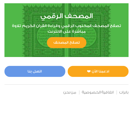
12
المصحف الرقمي
يوسف
تصفح المصحف المكتوب الرقمي وقراءة القران الكريم تلاوة
مباشرة على الانترنت
0
7013
استماع
اعجاب
تصفح المصحف
00:00
00:00
ادعمنا الآن ❤️
اتصل بنا
13
بانرات
اتفاقية الخصوصية
من نحن
الرعد
0
6008
استماع
اعجاب
00:00
00:00