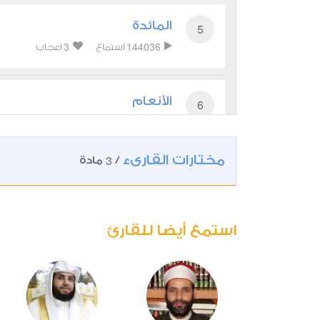
المائدة
5
3
144036
استماع
اعجاب
الأنعام
6
3
142687
استماع
اعجاب
مختارات القارىء
3
/
مادة
الأعراف
7
2
99493
استماع
اعجاب
استمع أيضا للقارئ
الأنفال
8
1
69955
استماع
اعجاب