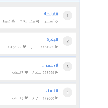
الفاتحة
1
أعجبني
مشاركة
تحميل
البقرة
2
22
1154282
استماع
اعجاب
آل عمران
3
7
293559
استماع
اعجاب
النساء
4
3
179600
استماع
اعجاب