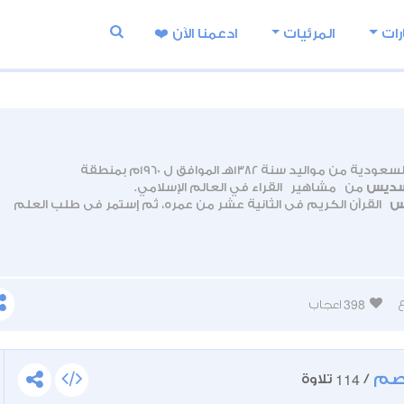
رات
المرئيات
ادعمنا اﻵن ❤️
قارئ من السعودية من مواليد سنة 1382هـ الموافق ل 1960م بمنطقة
لسديس
من مشاهير القراء في العالم الإسلامي.
يس
القرآن الكريم في الثانية عشر من عمره، ثم إستمر في طلب العلم
للحصول على شهادة الإجازة من الجامعة الإسلامية محمد بن سعود سنة 1987. ثم على شهادة
يس
كرئيس عام لشؤون المسجد الحرام والمسجد النبوي, و إماما بالمس
398
اعجاب
صم
114
/
تلاوة