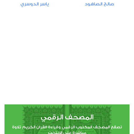
صالح الصاهود
ياسر الدوسري
النساء
0
3483
استماع
اعجاب
00:00
00:00
5
المائدة
0
2970
استماع
اعجاب
المصحف الرقمي
00:00
00:00
تصفح المصحف المكتوب الرقمي وقراءة القران الكريم تلاوة
مباشرة على الانترنت