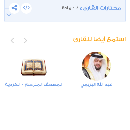
50
مختارات القارىء
1
/
مادة
ق
0
4945
استماع
اعجاب
استمع أيضا للقارئ
00:00
00:00
53
عبد الله البريمي
المصحف المترجم - الكردية
النجم
1
5605
استماع
اعجاب
00:00
00:00