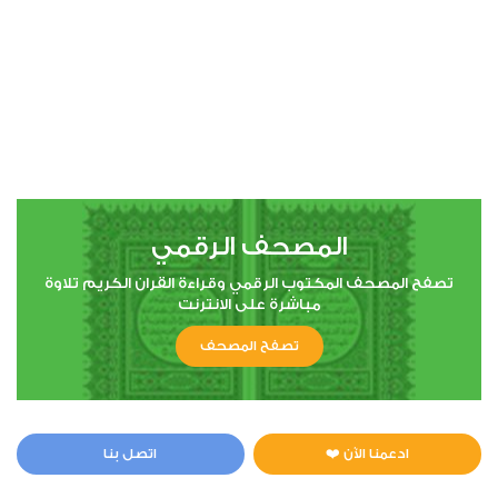
75
القيامة
1
5071
استماع
اعجاب
00:00
00:00
المصحف الرقمي
تصفح المصحف المكتوب الرقمي وقراءة القران الكريم تلاوة
مباشرة على الانترنت
76
تصفح المصحف
الإنسان
0
5004
استماع
اعجاب
ادعمنا الآن ❤️
اتصل بنا