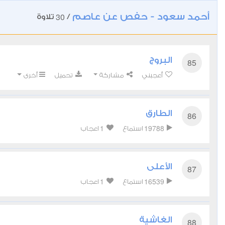
أحمد سعود - حفص عن عاصم
30
/
تلاوة
البروج
85
أعجبني
مشاركة
تحميل
أخرى
الطارق
86
1
19788
استماع
اعجاب
الأعلى
87
1
16539
استماع
اعجاب
الغاشية
88