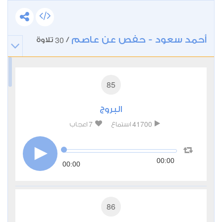
أحمد سعود - حفص عن عاصم
30
/
تلاوة
85
البروج
7
41700
استماع
اعجاب
00:00
00:00
86