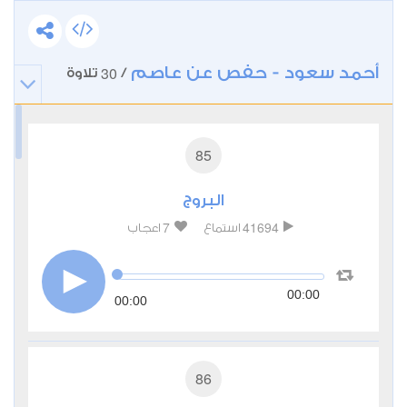
أحمد سعود - حفص عن عاصم
30
/
تلاوة
85
البروج
7
41694
استماع
اعجاب
00:00
00:00
86