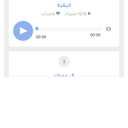
البقرة
0
7076
استماع
اعجاب
00:00
00:00
3
آل عمران
0
4684
استماع
اعجاب
00:00
00:00