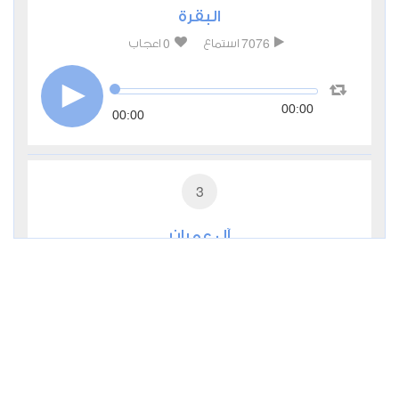
البقرة
0
7076
استماع
اعجاب
00:00
00:00
3
آل عمران
0
4669
استماع
اعجاب
00:00
00:00