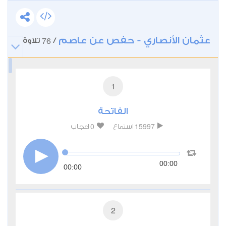
عثمان الأنصاري - حفص عن عاصم
76
/
تلاوة
1
الفاتحة
0
15997
استماع
اعجاب
00:00
00:00
2