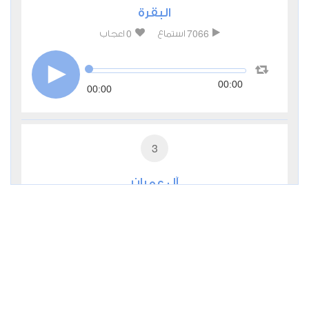
البقرة
0
7066
استماع
اعجاب
00:00
00:00
3
آل عمران
0
4659
استماع
اعجاب
00:00
00:00