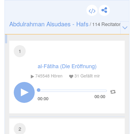
Abdulrahman Alsudaes - Hafs
/
114
Recitator
1
al-Fātiha (Die Eröffnung)
745548
Hören
31
Gefällt mir
00:00
00:00
2