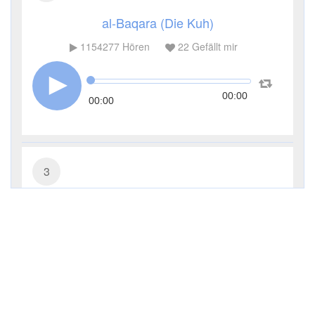
al-Baqara (Die Kuh)
1154277
Hören
22
Gefällt mir
00:00
00:00
3
Āl ʿImrān (Die Sippe Imrans)
293556
Hören
7
Gefällt mir
00:00
00:00