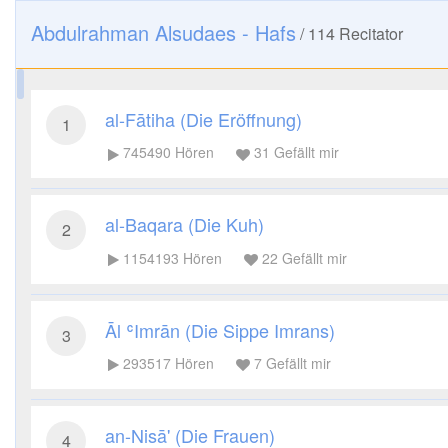
Abdulrahman Alsudaes - Hafs
/
114
Recitator
al-Fātiha (Die Eröffnung)
1
745490
Hören
31
Gefällt mir
al-Baqara (Die Kuh)
2
1154193
Hören
22
Gefällt mir
Āl ʿImrān (Die Sippe Imrans)
3
293517
Hören
7
Gefällt mir
an-Nisā' (Die Frauen)
4