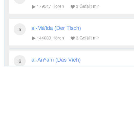
179547
Hören
3
Gefällt mir
al-Mā'ida (Der Tisch)
5
144009
Hören
3
Gefällt mir
al-Anʿām (Das Vieh)
6
142639
Hören
3
Gefällt mir
al-Aʿrāf (Die Höhen)
7
99458
Hören
2
Gefällt mir
al-Anfāl (Die Beute)
8
69914
Hören
1
Gefällt mir