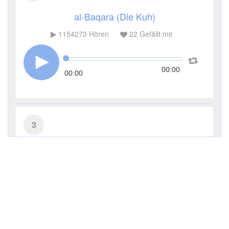
al-Baqara (Die Kuh)
1154273
Hören
22
Gefällt mir
00:00
00:00
3
Āl ʿImrān (Die Sippe Imrans)
293552
Hören
7
Gefällt mir
00:00
00:00