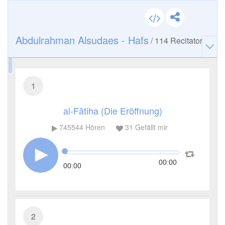
Abdulrahman Alsudaes - Hafs
/
114
Recitator
1
al-Fātiha (Die Eröffnung)
745544
Hören
31
Gefällt mir
00:00
00:00
2