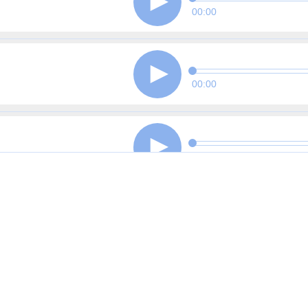
00:00
00:00
00:00
00:00
00:00