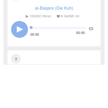
al-Baqara (Die Kuh)
100452
Hören
8
Gefällt mir
00:00
00:00
3
Āl ʿImrān (Die Sippe Imrans)
41152
Hören
1
Gefällt mir
00:00
00:00