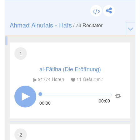
Ahmad Alnufais - Hafs
/
74
Recitator
1
al-Fātiha (Die Eröffnung)
91774
Hören
11
Gefällt mir
00:00
00:00
2