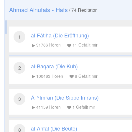
Ahmad Alnufais - Hafs
/
74
Recitator
al-Fātiha (Die Eröffnung)
1
91786
Hören
11
Gefällt mir
al-Baqara (Die Kuh)
2
100463
Hören
8
Gefällt mir
Āl ʿImrān (Die Sippe Imrans)
3
41159
Hören
1
Gefällt mir
al-Anfāl (Die Beute)
8