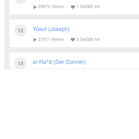
28672
Hören
1
Gefällt mir
Yūsuf (Joseph)
12
37971
Hören
3
Gefällt mir
ar-Raʿd (Der Donner)
13
28810
Hören
0
Gefällt mir
Ibrāhīm (Abraham)
14
23532
Hören
1
Gefällt mir
al-Kahf (Die Höhle)
18
28387
Hören
4
Gefällt mir