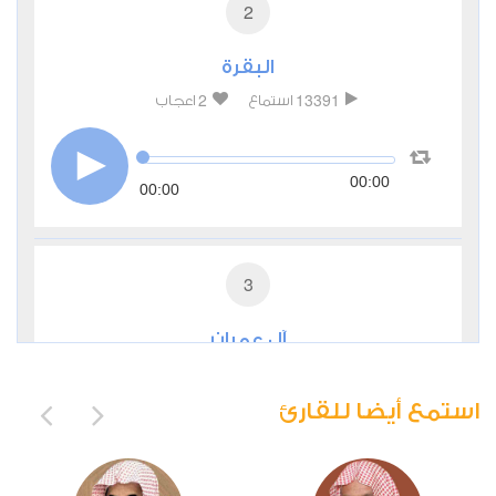
2
البقرة
2
13391
استماع
اعجاب
00:00
00:00
3
آل عمران
1
7879
استماع
اعجاب
استمع أيضا للقارئ
00:00
00:00