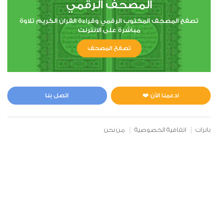
المصحف الرقمي
00:00
00:00
تصفح المصحف المكتوب الرقمي وقراءة القران الكريم تلاوة
مباشرة على الانترنت
6
تصفح المصحف
الأنعام
0
5156
استماع
اعجاب
ادعمنا الآن ❤️
اتصل بنا
00:00
00:00
بانرات
اتفاقية الخصوصية
من نحن
7
الأعراف
0
4600
استماع
اعجاب