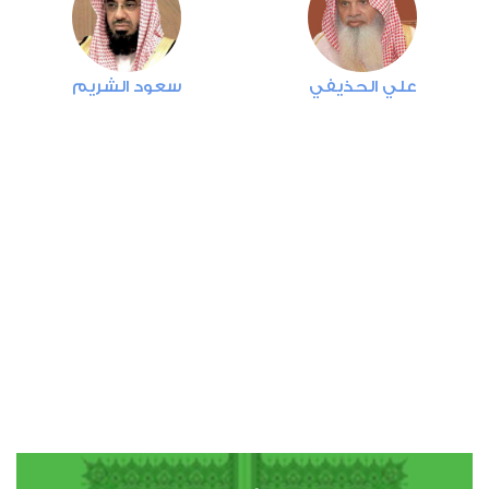
4
علي الحذيفي
سعود الشريم
النساء
1
5703
استماع
اعجاب
00:00
00:00
5
المائدة
0
5268
استماع
اعجاب