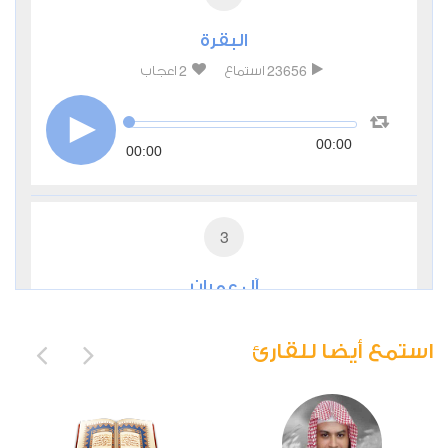
البقرة
2
23656
استماع
اعجاب
00:00
00:00
3
آل عمران
0
4062
استماع
اعجاب
استمع أيضا للقارئ
00:00
00:00