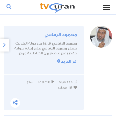
محمود الرفاعي
محمود الرفاعي
قارئ من دولة الكويت،
حصل
محمود الرفاعي
على إجازة برواية
حفص عن عاصم من الشاطبية ومن
طريق الطيبة.
اقرأ المزيد
وقد إحتل القارئ
محمود
الرفاعي
المرتبة الأول في مسابقة
الكويت الكبرى لحفظ القرآن الكريم
وتجويده عام 2006، كما عمل كمحكم في
410710
114
تلاوة
استماع
العديد من المسابقات القرآنية.
15
يعمل القارئ
محمود الرفاعي
إمام
اعجاب
ومحفظ بأحد مساجد الكويت.