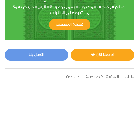
تصفح المصحف المكتوب الرقمي وقراءة القران الكريم تلاوة
مباشرة على الانترنت
6
تصفح المصحف
الأنعام
0
4231
استماع
اعجاب
ادعمنا الآن ❤️
اتصل بنا
00:00
00:00
بانرات
اتفاقية الخصوصية
من نحن
7
الأعراف
0
3696
استماع
اعجاب