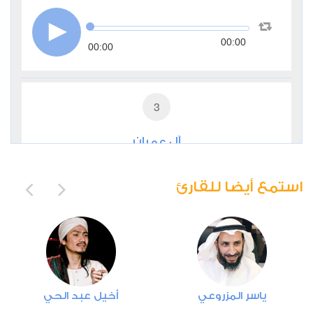
00:00
00:00
3
آل عمران
2
28155
استماع
اعجاب
استمع أيضا للقارئ
00:00
00:00
4
ياسر المزروعي
أخيل عبد الحي