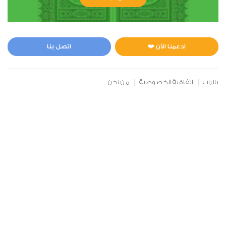
الأنعام
0
13644
استماع
اعجاب
ادعمنا الآن ❤️
اتصل بنا
00:00
00:00
بانرات
اتفاقية الخصوصية
من نحن
7
الأعراف
0
12803
استماع
اعجاب
00:00
00:00