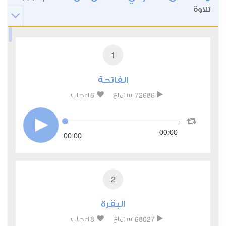
تلاوة
1
الفاتحة
6
72686
استماع
اعجاب
00:00
00:00
2
البقرة
8
68027
استماع
اعجاب