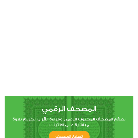
النساء
1
22848
استماع
اعجاب
00:00
00:00
5
المائدة
1
15501
استماع
اعجاب
المصحف الرقمي
00:00
00:00
تصفح المصحف المكتوب الرقمي وقراءة القران الكريم تلاوة
مباشرة على الانترنت
6
تصفح المصحف