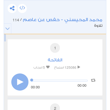
محمد المحيسني - حفص عن عاصم
114
/
تلاوة
1
الفاتحة
5
125086
استماع
اعجاب
00:00
00:00
2