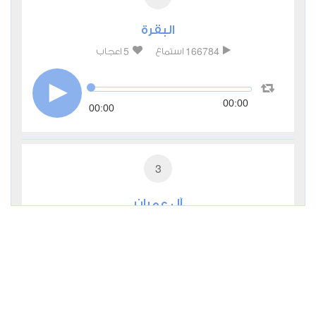
البقرة
5
166784
استماع
اعجاب
00:00
00:00
3
آل عمران
1
52737
استماع
اعجاب
00:00
00:00