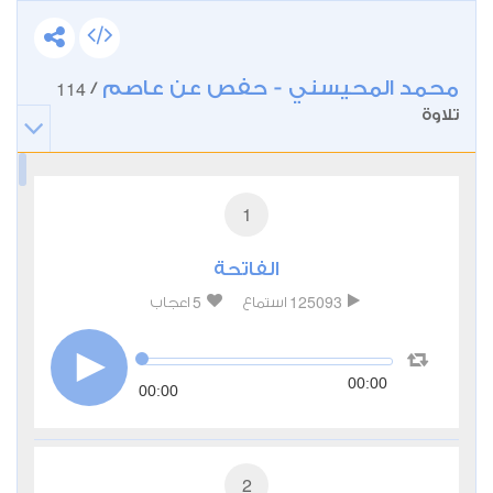
محمد المحيسني - حفص عن عاصم
114
/
تلاوة
1
الفاتحة
5
125093
استماع
اعجاب
00:00
00:00
2