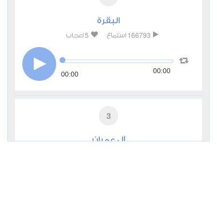
البقرة
5
166793
استماع
اعجاب
00:00
00:00
3
آل عمران
1
52743
استماع
اعجاب
00:00
00:00