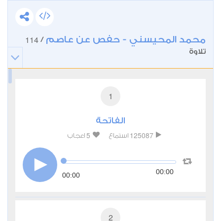
محمد المحيسني - حفص عن عاصم
114
/
تلاوة
1
الفاتحة
5
125087
استماع
اعجاب
00:00
00:00
2