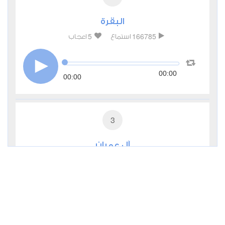
البقرة
5
166785
استماع
اعجاب
00:00
00:00
3
آل عمران
1
52737
استماع
اعجاب
00:00
00:00