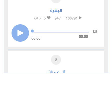
البقرة
5
166791
استماع
اعجاب
00:00
00:00
3
آل عمران
1
52740
استماع
اعجاب
00:00
00:00