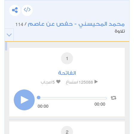
محمد المحيسني - حفص عن عاصم
114
/
تلاوة
1
الفاتحة
5
125088
استماع
اعجاب
00:00
00:00
2