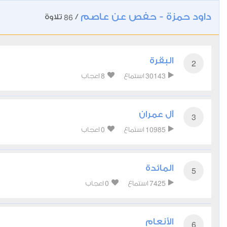
داود حمزة - حفص عن عاصم
86
/
تلاوة
البقرة
2
8
30143
استماع
اعجاب
آل عمران
3
0
10985
استماع
اعجاب
المائدة
5
0
7425
استماع
اعجاب
الأنعام
6