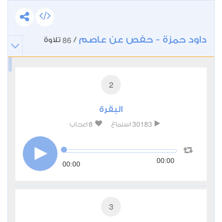
داود حمزة - حفص عن عاصم
86
/
تلاوة
2
البقرة
8
30183
استماع
اعجاب
00:00
00:00
3