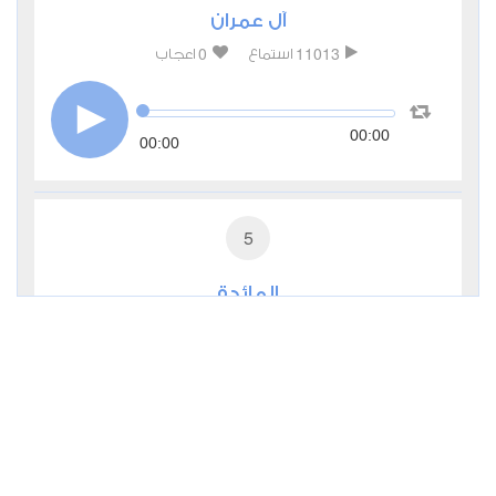
آل عمران
0
11013
استماع
اعجاب
00:00
00:00
5
المائدة
0
7432
استماع
اعجاب
00:00
00:00