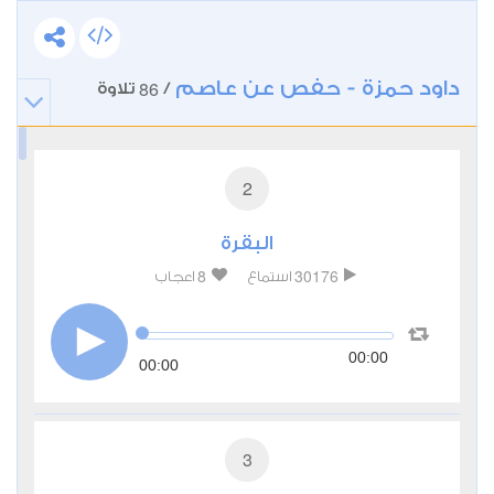
داود حمزة - حفص عن عاصم
86
/
تلاوة
2
البقرة
8
30176
استماع
اعجاب
00:00
00:00
3