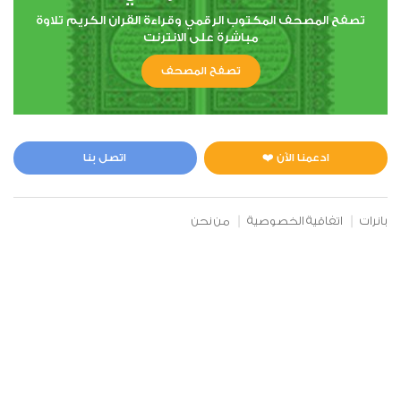
تصفح المصحف المكتوب الرقمي وقراءة القران الكريم تلاوة
مباشرة على الانترنت
6
تصفح المصحف
الأنعام
1
2074
استماع
اعجاب
ادعمنا الآن ❤️
اتصل بنا
00:00
00:00
بانرات
اتفاقية الخصوصية
من نحن
7
الأعراف
1
1953
استماع
اعجاب