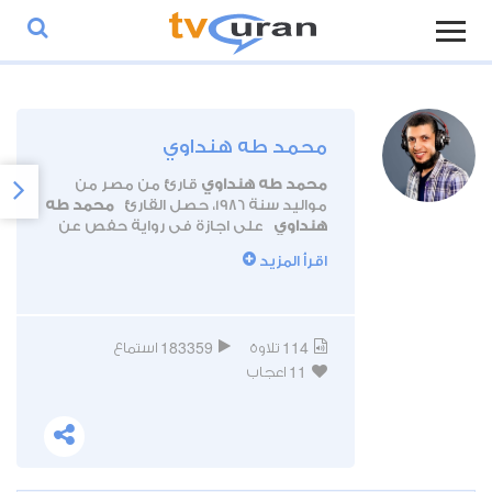
محمد طه هنداوي
محمد طه هنداوي
قارئ من مصر من
مواليد سنة 1986، حصل القارئ
محمد طه
هنداوي
على اجازة في رواية حفص عن
عاصم من طريق الفيل و ذرعان بالطيبة
اقرأ المزيد
و اجازة برواية حفص عن عاصم من
طريق المصباح بالطيبة و من طريق
الشاطبية كما حصل على إجازة في رواية
خلف عن حمزة من طريق الشاطبية.
183359
114
تلاوة
استماع
11
اعجاب