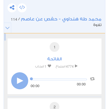
محمد طه هنداوي - حفص عن عاصم
114
/
تلاوة
1
الفاتحة
1
4774
استماع
اعجاب
00:00
00:00
2